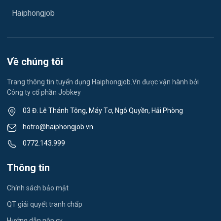
Việc làm Hải Dương
May mặc
Haiphongjob
Việc làm Lê Thanh Nghị
Vệ sinh công nghiệp
Việc làm Việt Hòa
Lễ tân
Về chúng tôi
Việc làm Thành Đông
Spa & Massage
Trang thông tin tuyển dụng Haiphongjob.Vn được vận hành bởi
Công ty cổ phần Jobkey
Việc làm Nam Đồng
Thể dục - thể thao
03 Đ. Lê Thánh Tông, Máy Tơ, Ngô Quyền, Hải Phòng
Việc làm Tân Hưng
Lái xe
hotro@haiphongjob.vn
Việc làm Thạch Khôi
0772.143.999
Tiếng Nhật
Việc làm Tứ Minh
Thông tin
Du lịch
Việc làm Ái Quốc
Chính sách bảo mật
Công nhân
QT giải quyết tranh chấp
Việc làm Chu Văn An
Khu Công Nghiệp
Hướng dẫn nộp cv