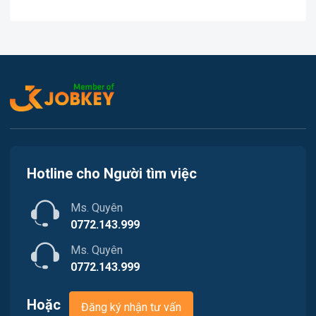
Việc làm Kiến Thụy
In ấn
Việc làm Thủy Nguyên
Kế toán
Việc làm Tiên Lãng
Lao Động Phổ Thông
Việc làm Vĩnh Bảo
Luật
Việc làm Thiên Hương
Kiến trúc
Hotline cho Người tìm việc
Việc làm Hòa Bình
Ngân hàng
Ms. Quyên
Việc làm Nam Triệu
Nhà hàng / Khách sạn
0772.143.999
Việc làm Bạch Đằng
Ms. Quyên
Nhân sự
0772.143.999
Việc làm Lưu Kiếm
Nội ngoại thất
Hoặc
Đăng ký nhận tư vấn
Việc làm Lê Ích Mộc