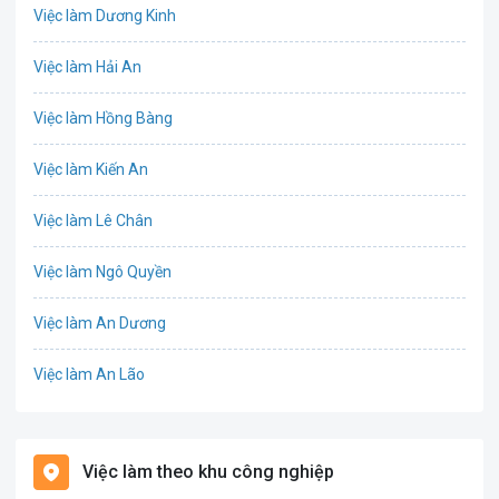
Việc làm Dương Kinh
Chứng khoán
Việc làm Hải An
IT
Việc làm Hồng Bàng
Công nghệ sinh học
Việc làm Kiến An
Công nghệ thực phẩm
Việc làm Lê Chân
Cơ khí
Việc làm Ngô Quyền
Tổ Chức Sự Kiện
Việc làm An Dương
Điện
Việc làm An Lão
Giáo dục / Đào tạo
Việc làm Bạch Long Vĩ
Hàng hải / Hàng không
Việc làm theo khu công nghiệp
Việc làm Cát Hải
Văn Phòng