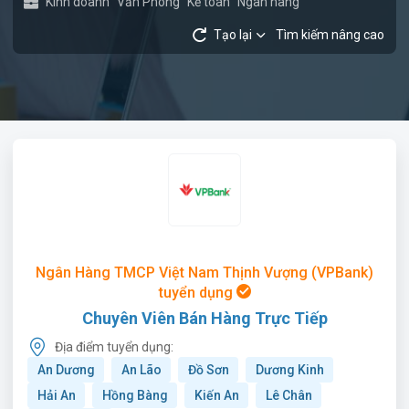
Kinh doanh
Văn Phòng
Kế toán
Ngân hàng
Tạo lại
Tìm kiếm nâng cao
Ngân Hàng TMCP Việt Nam Thịnh Vượng (VPBank)
tuyển dụng
Chuyên Viên Bán Hàng Trực Tiếp
Địa điểm tuyển dụng:
An Dương
An Lão
Đồ Sơn
Dương Kinh
Hải An
Hồng Bàng
Kiến An
Lê Chân