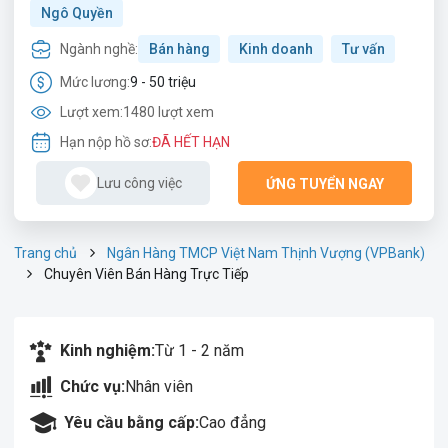
Ngô Quyền
Ngành nghề:
Bán hàng
Kinh doanh
Tư vấn
Mức lương:
9 - 50 triệu
Lượt xem:
1480 lượt xem
Hạn nộp hồ sơ:
ĐÃ HẾT HẠN
Lưu công việc
ỨNG TUYỂN NGAY
Trang chủ
Ngân Hàng TMCP Việt Nam Thịnh Vượng (VPBank)
Chuyên Viên Bán Hàng Trực Tiếp
Kinh nghiệm:
Từ 1 - 2 năm
Chức vụ:
Nhân viên
Yêu cầu bằng cấp:
Cao đẳng