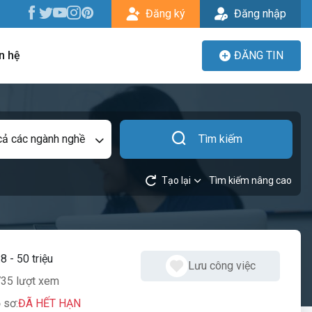
Đăng ký
Đăng nhập
n hệ
ĐĂNG TIN
cả các ngành nghề
Tìm kiếm
Tạo lại
Tìm kiếm nâng cao
:
8 - 50 triệu
Lưu công việc
35 lượt xem
 sơ:
ĐÃ HẾT HẠN