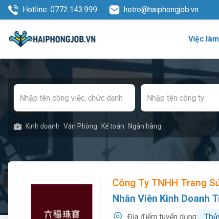
Hotline: 0772.143.999
hotro@haiphongjob.vn
Việc là
Kinh doanh
Văn Phòng
Kế toán
Ngân hàng
Công Ty TNHH Trang S
Nhân Viên Kinh Doanh 
Địa điểm tuyển dụng:
Thủ