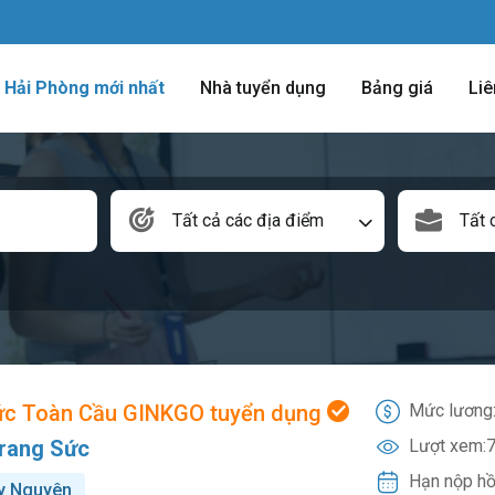
m Hải Phòng mới nhất
Nhà tuyển dụng
Bảng giá
Liê
Tất cả các địa điểm
Tất 
ức Toàn Cầu GINKGO tuyển dụng
Mức lương
Trang Sức
Lượt xem:
7
Hạn nộp hồ
y Nguyên