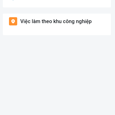
Giáo dục / Đào tạo
Việc làm Bạch Long Vĩ
Hàng hải / Hàng không
Việc làm theo khu công nghiệp
Việc làm Cát Hải
Văn Phòng
Việc làm Kiến Thụy
In ấn
Việc làm Thủy Nguyên
Kế toán
Việc làm Tiên Lãng
Lao Động Phổ Thông
Việc làm Vĩnh Bảo
Luật
Việc làm Thiên Hương
Kiến trúc
Việc làm Hòa Bình
Ngân hàng
Việc làm Nam Triệu
Nhà hàng / Khách sạn