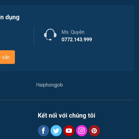
Việc làm An Hải
Y tế
ển dụng
Việc làm An Phong
Ngành khác
Ms. Quyên
Việc làm Hải Dương
May mặc
0772.143.999
Việc làm Lê Thanh Nghị
Vệ sinh công nghiệp
ư vấn
Việc làm Việt Hòa
Lễ tân
Việc làm Thành Đông
Spa & Massage
Haiphongjob
Việc làm Nam Đồng
Thể dục - thể thao
Việc làm Tân Hưng
Lái xe
Kết nối với chúng tôi
Việc làm Thạch Khôi
Tiếng Nhật
Việc làm Tứ Minh
Du lịch