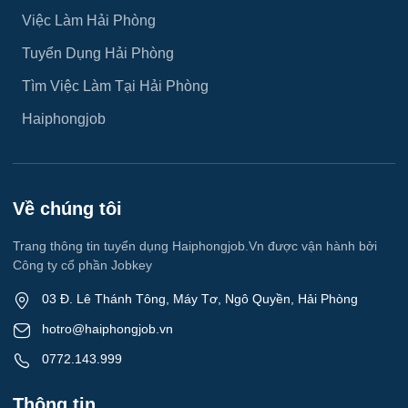
Việc Làm Hải Phòng
Việc làm An Hải
Y tế
Tuyển Dụng Hải Phòng
Việc làm An Phong
Ngành khác
Tìm Việc Làm Tại Hải Phòng
Việc làm Hải Dương
Haiphongjob
May mặc
Việc làm Lê Thanh Nghị
Vệ sinh công nghiệp
Việc làm Việt Hòa
Về chúng tôi
Lễ tân
Việc làm Thành Đông
Trang thông tin tuyển dụng Haiphongjob.Vn được vận hành bởi
Spa & Massage
Công ty cổ phần Jobkey
Việc làm Nam Đồng
Thể dục - thể thao
03 Đ. Lê Thánh Tông, Máy Tơ, Ngô Quyền, Hải Phòng
Việc làm Tân Hưng
hotro@haiphongjob.vn
Lái xe
0772.143.999
Việc làm Thạch Khôi
Tiếng Nhật
Thông tin
Việc làm Tứ Minh