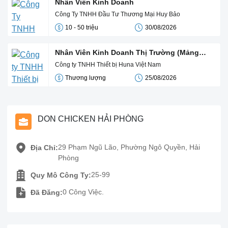
Nhân Viên Kinh Doanh
Công Ty TNHH Đầu Tư Thương Mại Huy Bảo
10 - 50 triệu
30/08/2026
Nhân Viên Kinh Doanh Thị Trường (Mảng
Điều Hòa Công Nghiệp)
Công ty TNHH Thiết bị Huna Việt Nam
Thương lượng
25/08/2026
DON CHICKEN HẢI PHÒNG
29 Phạm Ngũ Lão, Phường Ngô Quyền, Hải
Địa Chỉ:
Phòng
25-99
Quy Mô Công Ty:
0 Công Việc.
Đã Đăng: