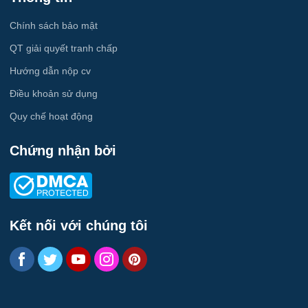
Du lịch
Chính sách bảo mật
Việc làm Ái Quốc
Công nhân
QT giải quyết tranh chấp
Việc làm Chu Văn An
Hướng dẫn nộp cv
Khu Công Nghiệp
Việc làm Chí Linh
Điều khoản sử dụng
Thời Vụ
Quy chế hoạt động
Việc làm Trần Hưng Đạo
Tiếng Hàn
Chứng nhận bởi
Việc làm Nguyễn Trãi
Tiếng Trung
Việc làm Trần Nhân Tông
Xuất Nhập Khẩu
Việc làm Lê Đại Hành
Kết nối với chúng tôi
Y Dược
Việc làm Kinh Môn
Logistics
Việc làm Nguyễn Đại Năng
Tự động hóa