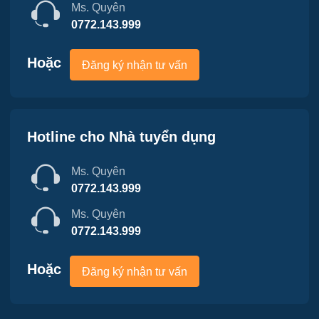
Ms. Quyên
Việc làm Bạch Đằng
Nhân sự
0772.143.999
Việc làm Lưu Kiếm
Nội ngoại thất
Hoặc
Đăng ký nhận tư vấn
Việc làm Lê Ích Mộc
Nông - Lâm - Thủy Sản
Việc làm Hồng An
Quản lý chất lượng (QA/QC)
Hotline cho Nhà tuyển dụng
Việc làm Gia Viên
Marketing
Ms. Quyên
Việc làm An Biên
Sản xuất / Vận hành sản xuất
0772.143.999
Việc làm Đông Hải
Ms. Quyên
Tài chính / Đầu tư
0772.143.999
Việc làm Phù Liễn
Chăm Sóc Khách Hàng
Hoặc
Đăng ký nhận tư vấn
Việc làm Nam Đồ Sơn
Vận chuyển / Giao nhận / Kho vận
Việc làm Hưng Đạo
Xây dựng