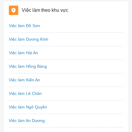
Bất động sản
Việc làm theo khu vực
Biên phiên dịch
Việc làm Đồ Sơn
Bưu chính viễn thông
Việc làm Dương Kinh
Chứng khoán
Việc làm Hải An
IT
Việc làm Hồng Bàng
Công nghệ sinh học
Việc làm Kiến An
Công nghệ thực phẩm
Việc làm Lê Chân
Cơ khí
Việc làm Ngô Quyền
Tổ Chức Sự Kiện
Việc làm An Dương
Điện