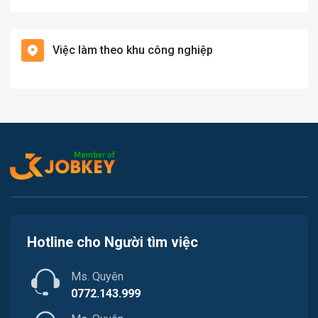
Việc làm Bạch Long Vĩ
Hàng hải / Hàng không
Việc làm theo khu công nghiệp
Việc làm Cát Hải
Văn Phòng
Việc làm Kiến Thụy
In ấn
Việc làm Thủy Nguyên
Kế toán
Việc làm Tiên Lãng
Lao Động Phổ Thông
Việc làm Vĩnh Bảo
Luật
Việc làm Thiên Hương
Kiến trúc
Hotline cho Người tìm việc
Việc làm Hòa Bình
Ngân hàng
Ms. Quyên
Việc làm Nam Triệu
Nhà hàng / Khách sạn
0772.143.999
Việc làm Bạch Đằng