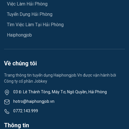
Việc làm An Hải
Việc Làm Hải Phòng
Y tế
Tuyển Dụng Hải Phòng
Việc làm An Phong
Ngành khác
Tìm Việc Làm Tại Hải Phòng
Việc làm Hải Dương
May mặc
Haiphongjob
Việc làm Lê Thanh Nghị
Vệ sinh công nghiệp
Việc làm Việt Hòa
Lễ tân
Về chúng tôi
Việc làm Thành Đông
Spa & Massage
Trang thông tin tuyển dụng Haiphongjob.Vn được vận hành bởi
Công ty cổ phần Jobkey
Việc làm Nam Đồng
Thể dục - thể thao
03 Đ. Lê Thánh Tông, Máy Tơ, Ngô Quyền, Hải Phòng
Việc làm Tân Hưng
Lái xe
hotro@haiphongjob.vn
Việc làm Thạch Khôi
0772.143.999
Tiếng Nhật
Việc làm Tứ Minh
Thông tin
Du lịch