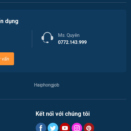
Việc làm Nam Triệu
Nhà hàng / Khách sạn
ển dụng
Việc làm Bạch Đằng
Nhân sự
Việc làm Lưu Kiếm
Ms. Quyên
Nội ngoại thất
0772.143.999
Việc làm Lê Ích Mộc
Nông - Lâm - Thủy Sản
ư vấn
Việc làm Hồng An
Quản lý chất lượng (QA/QC)
Việc làm Gia Viên
Marketing
Haiphongjob
Việc làm An Biên
Sản xuất / Vận hành sản xuất
Việc làm Đông Hải
Tài chính / Đầu tư
Kết nối với chúng tôi
Việc làm Phù Liễn
Chăm Sóc Khách Hàng
Việc làm Nam Đồ Sơn