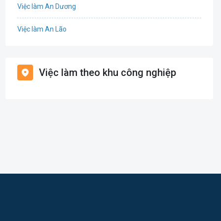
Việc làm An Dương
Điện
Việc làm An Lão
Giáo dục / Đào tạo
Việc làm Bạch Long Vĩ
Hàng hải / Hàng không
Việc làm theo khu công nghiệp
Việc làm Cát Hải
Văn Phòng
Việc làm Kiến Thụy
In ấn
Việc làm Thủy Nguyên
Kế toán
Việc làm Tiên Lãng
Lao Động Phổ Thông
Việc làm Vĩnh Bảo
Luật
Việc làm Thiên Hương
Kiến trúc
Việc làm Hòa Bình
Ngân hàng