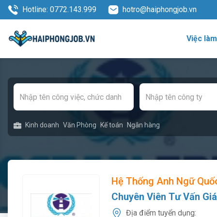
Hotline: 0772.143.999
hotro@haiphongjob.vn
Việc là
Kinh doanh
Văn Phòng
Kế toán
Ngân hàng
Hệ Thống Anh Ngữ Quố
Chuyên Viên Tư Vấn Gi
Địa điểm tuyển dụng: