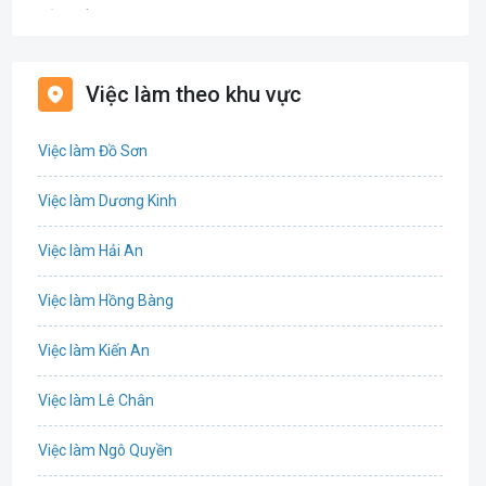
Bảo hiểm
Bất động sản
Việc làm theo khu vực
Biên phiên dịch
Việc làm Đồ Sơn
Bưu chính viễn thông
Việc làm Dương Kinh
Chứng khoán
Việc làm Hải An
IT
Việc làm Hồng Bàng
Công nghệ sinh học
Việc làm Kiến An
Công nghệ thực phẩm
Việc làm Lê Chân
Cơ khí
Việc làm Ngô Quyền
Tổ Chức Sự Kiện