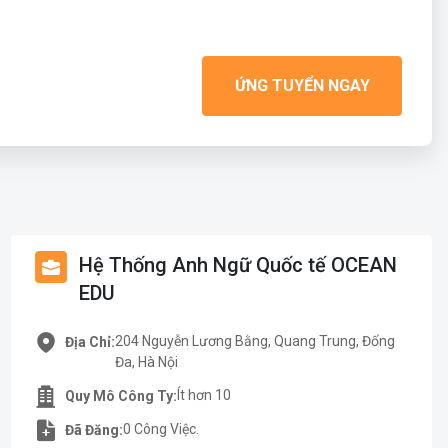
ỨNG TUYỂN NGAY
Hệ Thống Anh Ngữ Quốc tế OCEAN
EDU
204 Nguyễn Lương Bằng, Quang Trung, Đống
Địa Chỉ:
Đa, Hà Nội
Ít hơn 10
Quy Mô Công Ty:
0 Công Việc.
Đã Đăng: