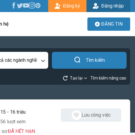
Đăng ký
Đăng nhập
n hệ
ĐĂNG TIN
cả các ngành nghề
Tìm kiếm
Tạo lại
Tìm kiếm nâng cao
:
15 - 16 triệu
Lưu công việc
56 lượt xem
 sơ:
ĐÃ HẾT HẠN