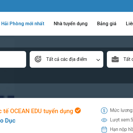
m Hải Phòng mới nhất
Nhà tuyển dụng
Bảng giá
Liê
Tất cả các địa điểm
Tất 
c tế OCEAN EDU tuyển dụng
Mức lương
áo Dục
Lượt xem:
5
Hạn nộp hồ