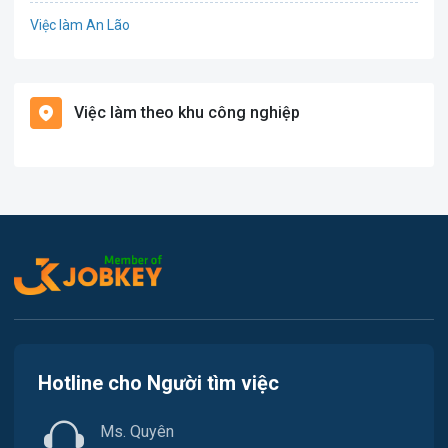
Việc làm An Lão
Giáo dục / Đào tạo
Việc làm Bạch Long Vĩ
Hàng hải / Hàng không
Việc làm theo khu công nghiệp
Việc làm Cát Hải
Văn Phòng
Việc làm Kiến Thụy
In ấn
Việc làm Thủy Nguyên
Kế toán
Việc làm Tiên Lãng
Lao Động Phổ Thông
Việc làm Vĩnh Bảo
Luật
Việc làm Thiên Hương
Kiến trúc
Hotline cho Người tìm việc
Việc làm Hòa Bình
Ngân hàng
Ms. Quyên
Việc làm Nam Triệu