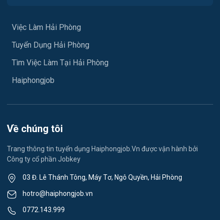
Việc làm Hưng Đạo
Xây dựng
Việc làm An Hải
Việc Làm Hải Phòng
Y tế
Tuyển Dụng Hải Phòng
Việc làm An Phong
Ngành khác
Tìm Việc Làm Tại Hải Phòng
Việc làm Hải Dương
May mặc
Haiphongjob
Việc làm Lê Thanh Nghị
Vệ sinh công nghiệp
Việc làm Việt Hòa
Lễ tân
Về chúng tôi
Việc làm Thành Đông
Spa & Massage
Trang thông tin tuyển dụng Haiphongjob.Vn được vận hành bởi
Công ty cổ phần Jobkey
Việc làm Nam Đồng
Thể dục - thể thao
03 Đ. Lê Thánh Tông, Máy Tơ, Ngô Quyền, Hải Phòng
Việc làm Tân Hưng
Lái xe
hotro@haiphongjob.vn
Việc làm Thạch Khôi
0772.143.999
Tiếng Nhật