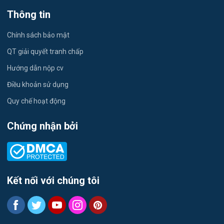
Việc làm Tứ Minh
Thông tin
Du lịch
Việc làm Ái Quốc
Chính sách bảo mật
Công nhân
QT giải quyết tranh chấp
Việc làm Chu Văn An
Khu Công Nghiệp
Hướng dẫn nộp cv
Việc làm Chí Linh
Thời Vụ
Điều khoản sử dụng
Việc làm Trần Hưng Đạo
Quy chế hoạt động
Tiếng Hàn
Việc làm Nguyễn Trãi
Chứng nhận bởi
Tiếng Trung
Việc làm Trần Nhân Tông
Xuất Nhập Khẩu
Việc làm Lê Đại Hành
Y Dược
Kết nối với chúng tôi
Việc làm Kinh Môn
Logistics
Việc làm Nguyễn Đại Năng
Tự động hóa