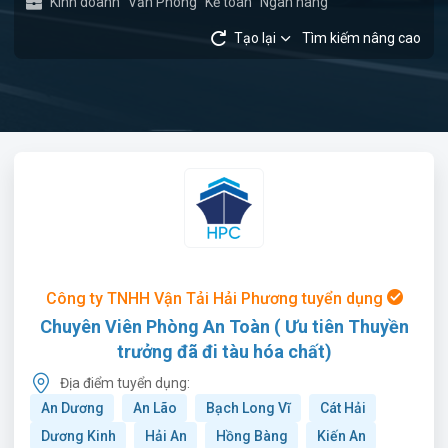
Kinh doanh
Văn Phòng
Kế toán
Ngân hàng
Tạo lại
Tìm kiếm nâng cao
Công ty TNHH Vận Tải Hải Phương tuyển dụng
Chuyên Viên Phòng An Toàn ( Ưu tiên Thuyền
trưởng đã đi tàu hóa chất)
Địa điểm tuyển dụng:
An Dương
An Lão
Bạch Long Vĩ
Cát Hải
Dương Kinh
Hải An
Hồng Bàng
Kiến An