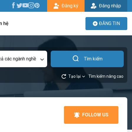
Đăng ký
Đăng nhập
n hệ
ĐĂNG TIN
cả các ngành nghề
Tìm kiếm
Tạo lại
Tìm kiếm nâng cao
FOLLOW US