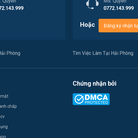
. Quyên
Ms. Quyên
72.143.999
0772.143.999
Hoặc
Đăng ký nhận t
Hải Phòng
Tìm Việc Làm Tại Hải Phòng
Chứng nhận bởi
 mật
ranh chấp
 cv
dụng
ộng