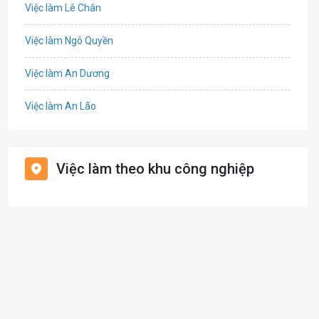
Việc làm Lê Chân
Cơ khí
Việc làm Ngô Quyền
Tổ Chức Sự Kiện
Việc làm An Dương
Điện
Việc làm An Lão
Giáo dục / Đào tạo
Việc làm Bạch Long Vĩ
Hàng hải / Hàng không
Việc làm theo khu công nghiệp
Việc làm Cát Hải
Văn Phòng
Việc làm Kiến Thụy
In ấn
Việc làm Thủy Nguyên
Kế toán
Việc làm Tiên Lãng
Lao Động Phổ Thông
Việc làm Vĩnh Bảo
Luật