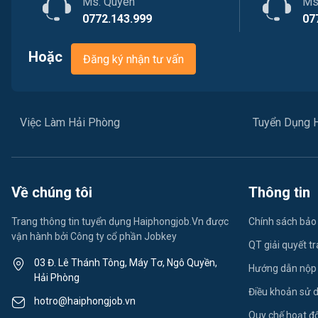
Ms. Quyên
Ms
0772.143.999
07
Hoặc
Đăng ký nhận tư vấn
Việc Làm Hải Phòng
Tuyển Dụng 
Về chúng tôi
Thông tin
Trang thông tin tuyển dụng Haiphongjob.Vn được
Chính sách bảo
vận hành bởi Công ty cổ phần Jobkey
QT giải quyết t
03 Đ. Lê Thánh Tông, Máy Tơ, Ngô Quyền,
Hướng dẫn nộp
Hải Phòng
Điều khoản sử 
hotro@haiphongjob.vn
Quy chế hoạt đ