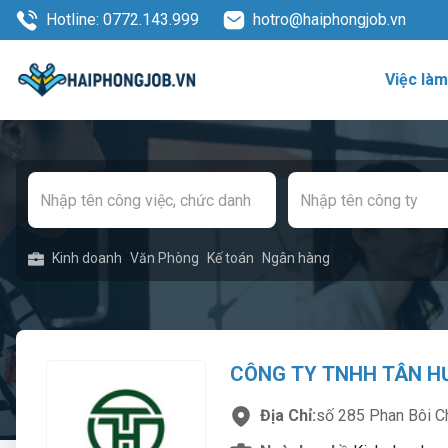
Hotline: 0772.143.999
hotro@haiphongjob.vn
Việc là
Kinh doanh
Văn Phòng
Kế toán
Ngân hàng
CÔNG TY TNHH TÂN H
Địa Chỉ:
số 285 Phan Bôi C