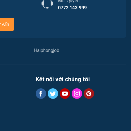
Việc làm Nam Đồng
Ms. Quyên
Thể dục - thể thao
0772.143.999
Việc làm Tân Hưng
Lái xe
ư vấn
Việc làm Thạch Khôi
Tiếng Nhật
Việc làm Tứ Minh
Du lịch
Haiphongjob
Việc làm Ái Quốc
Công nhân
Việc làm Chu Văn An
Khu Công Nghiệp
Kết nối với chúng tôi
Việc làm Chí Linh
Thời Vụ
Việc làm Trần Hưng Đạo
Tiếng Hàn
Việc làm Nguyễn Trãi
Tiếng Trung
Việc làm Trần Nhân Tông
Xuất Nhập Khẩu