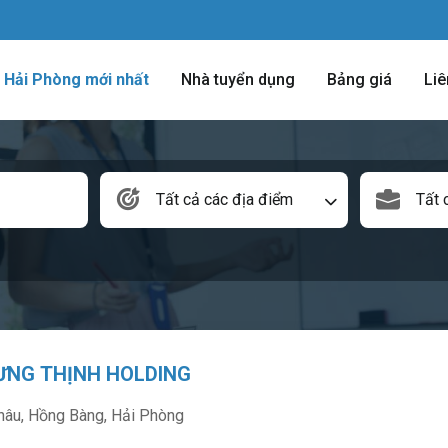
m Hải Phòng mới nhất
Nhà tuyển dụng
Bảng giá
Liê
Tất cả các địa điểm
Tất 
ƯNG THỊNH HOLDING
hâu, Hồng Bàng, Hải Phòng