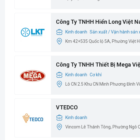
Công Ty TNHH Hiển Long Việt 
Kinh doanh
Sản xuất / Vận hành sản 
Km 42+535 Quốc lộ 5A, Phường Việt H
Công Ty TNHH Thiết Bị Mega Vi
Kinh doanh
Cơ khí
Lô CN 2.5 Khu CN Minh Phương Đình Vũ,
VTEDCO
Kinh doanh
Vincom Lê Thánh Tông, Phường Ngô Q