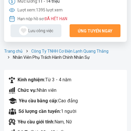
Mức lương:
11 - 14 triệu
Lượt xem:
1395 lượt xem
Hạn nộp hồ sơ:
ĐÃ HẾT HẠN
Lưu công việc
ỨNG TUYỂN NGAY
Trang chủ
Công Ty TNHH Cơ Điện Lạnh Quang Thắng
Nhân Viên Phụ Trách Hành Chính Nhân Sự
Kinh nghiệm:
Từ 3 - 4 năm
Chức vụ:
Nhân viên
Yêu cầu bằng cấp:
Cao đẳng
Số lượng cần tuyển:
1 người
Yêu cầu giới tính:
Nam, Nữ