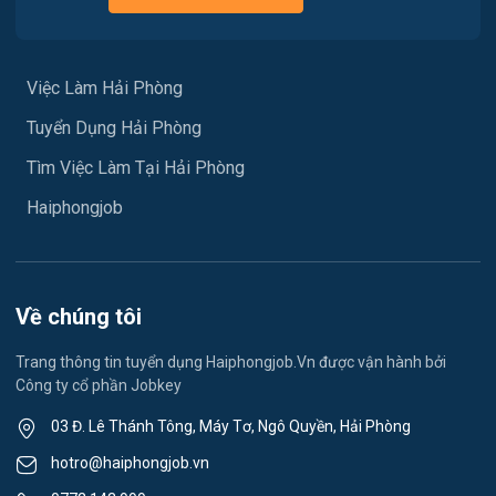
Việc làm Hưng Đạo
Xây dựng
Việc làm An Hải
Việc Làm Hải Phòng
Y tế
Tuyển Dụng Hải Phòng
Việc làm An Phong
Ngành khác
Tìm Việc Làm Tại Hải Phòng
Việc làm Hải Dương
May mặc
Haiphongjob
Việc làm Lê Thanh Nghị
Vệ sinh công nghiệp
Việc làm Việt Hòa
Lễ tân
Về chúng tôi
Việc làm Thành Đông
Spa & Massage
Trang thông tin tuyển dụng Haiphongjob.Vn được vận hành bởi
Công ty cổ phần Jobkey
Việc làm Nam Đồng
Thể dục - thể thao
03 Đ. Lê Thánh Tông, Máy Tơ, Ngô Quyền, Hải Phòng
Việc làm Tân Hưng
Lái xe
hotro@haiphongjob.vn
Việc làm Thạch Khôi