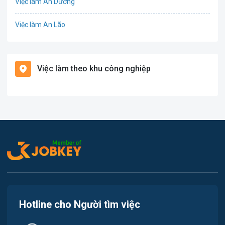
Việc làm An Dương
Điện
Việc làm An Lão
Giáo dục / Đào tạo
Việc làm Bạch Long Vĩ
Hàng hải / Hàng không
Việc làm theo khu công nghiệp
Việc làm Cát Hải
Văn Phòng
Việc làm Kiến Thụy
In ấn
Việc làm Thủy Nguyên
Kế toán
Việc làm Tiên Lãng
Lao Động Phổ Thông
Việc làm Vĩnh Bảo
Luật
Việc làm Thiên Hương
Kiến trúc
Hotline cho Người tìm việc
Việc làm Hòa Bình
Ngân hàng